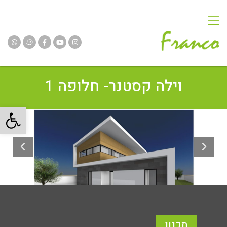
וילה קסטנר- חלופה 1
פתח
תכנון