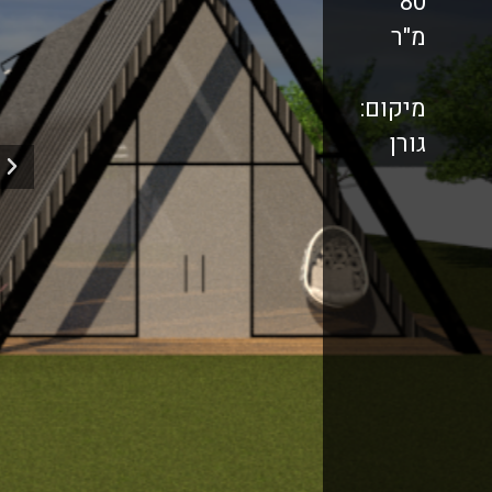
80
מ"ר
מיקום:
גורן