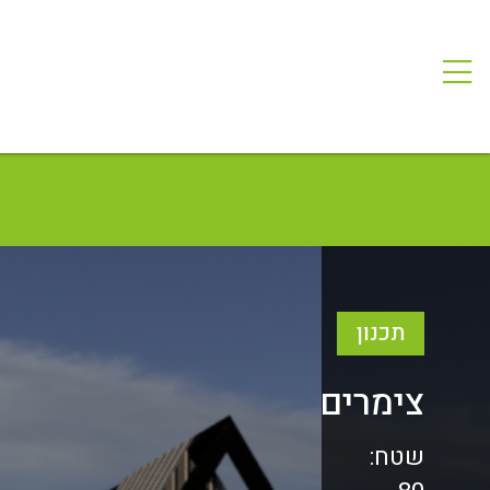
תכנון
צימרים
שטח: