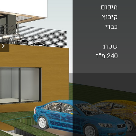
מיקום:
קיבוץ
כברי
שטח:
240 מ"ר